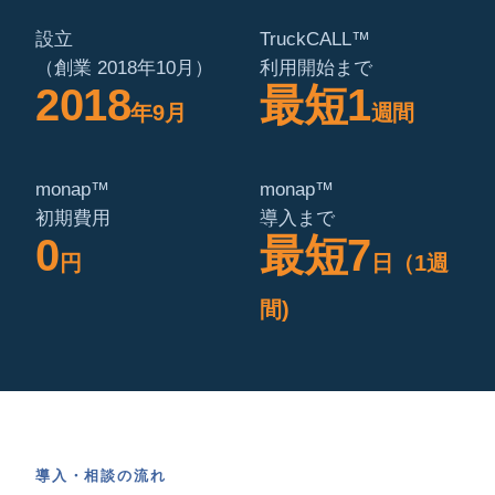
設立
TruckCALL™
（創業 2018年10月）
利用開始まで
2018
最短1
年9月
週間
monap™
monap™
初期費用
導入まで
0
最短7
円
日（1週
間)
導入・相談の流れ