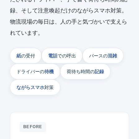
録、そして注意喚起だけのながらスマホ対策。
物流現場の毎日は、人の手と気づかいで支えら
れています。
紙
の受付
電話
での呼出
バースの
混雑
ドライバーの
待機
荷待ち時間の
記録
ながらスマホ
対策
BEFORE